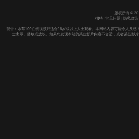
版权所有 © 20
招聘
|
常见问题
|
隐私政策
警告︰水莓100在线视频只适合18岁或以上人士观看。本网站内容可能令人反感
士出示、播放或放映。如果您发现本站的某些影片内容不合适，或者某些影片侵犯了您